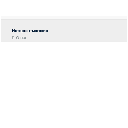
Интернет-магазин
О нас
Контакты
Блог
Покупателю
Форма возврата
Отследить заказ
Пункты выдачи
Доставка
Оплата
Информация
Гарантия
Возврат