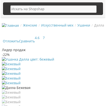
Женские
Искусственный мех
Ушанки
Далла
4.6
7
Отложить
Сравнить
Лидер продаж
-22%