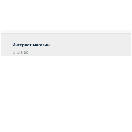
Интернет-магазин
О нас
Контакты
Блог
Покупателю
Форма возврата
Отследить заказ
Пункты выдачи
Доставка
Оплата
Информация