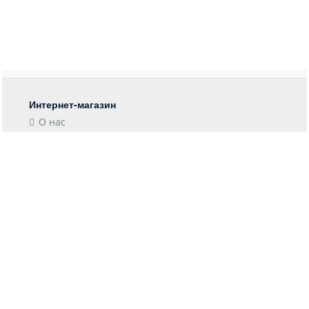
Интернет-магазин
О нас
Контакты
Блог
Покупателю
Форма возврата
Отследить заказ
Пункты выдачи
Доставка
Оплата
Информация