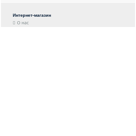
Интернет-магазин
О нас
Контакты
Блог
Покупателю
Форма возврата
Отследить заказ
Пункты выдачи
Доставка
Оплата
Информация
Гарантия
Возврат
Конфиденциальность
Соглашение