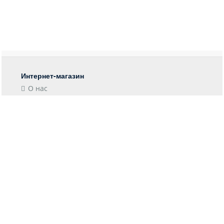
Интернет-магазин
О нас
Контакты
Блог
Покупателю
Форма возврата
Отследить заказ
Пункты выдачи
Доставка
Оплата
Информация