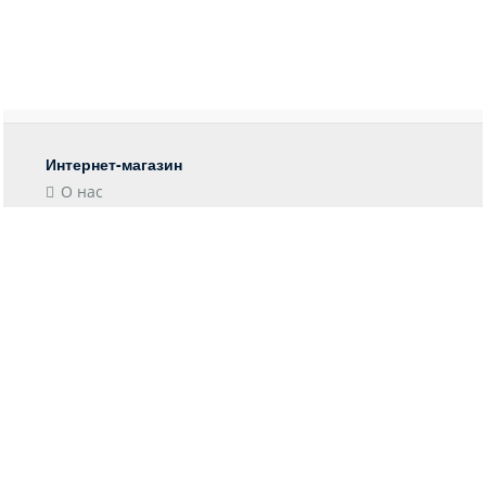
Интернет-магазин
О нас
Контакты
Блог
Покупателю
Форма возврата
Отследить заказ
Пункты выдачи
Доставка
Оплата
Информация