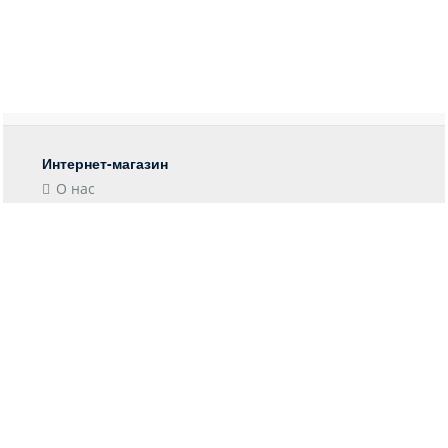
Интернет-магазин
О нас
Контакты
Блог
Покупателю
Форма возврата
Отследить заказ
Пункты выдачи
Доставка
Оплата
Информация