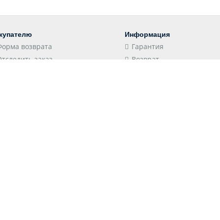
купателю
Информация
Форма возврата
Гарантия
Отследить заказ
Возврат
Пункты выдачи
Конфиденциальность
Доставка
Соглашение
Оплата
Оптовым клиентам
 принимаем
Следите за нами