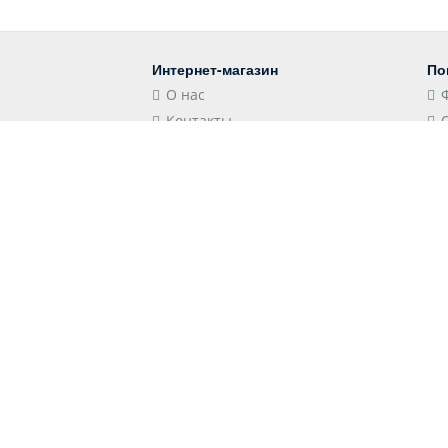
Интернет-магазин
По
О нас
Контакты
Блог
Контакты
Мы
Российская Федерация,
Краснодарский край, 352501,
Лабинск, Школьная улица, 106
store@shopshap.ru