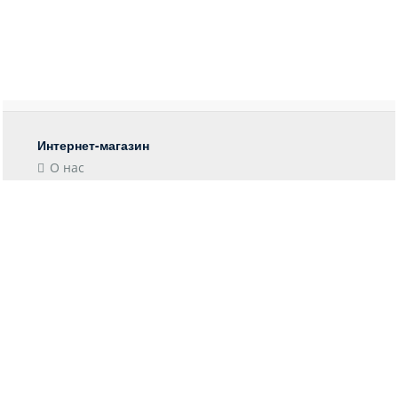
Интернет-магазин
О нас
Контакты
Блог
Покупателю
Форма возврата
Отследить заказ
Пункты выдачи
Доставка
Оплата
Информация