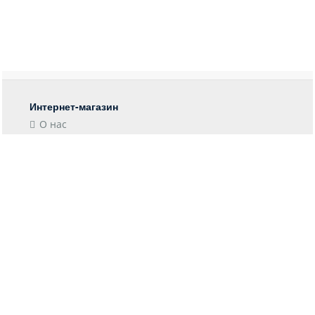
Интернет-магазин
О нас
Контакты
Блог
Покупателю
Форма возврата
Отследить заказ
Пункты выдачи
Доставка
Оплата
Информация