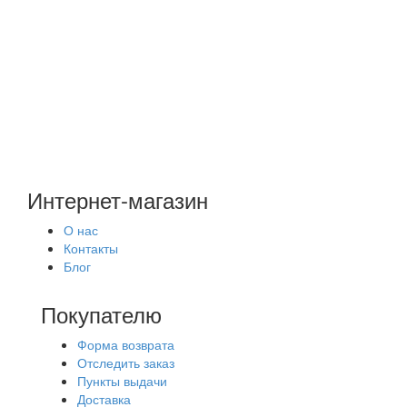
Женские
Искусственная кожа
Косынки
Косынки из эко-кожи
женские
В этой категории нет товаров.
Продолжить
Интернет-магазин
О нас
Контакты
Блог
Покупателю
Форма возврата
Отследить заказ
Пункты выдачи
Доставка