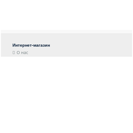
Интернет-магазин
О нас
Контакты
Блог
Покупателю
Форма возврата
Отследить заказ
Пункты выдачи
Доставка
Оплата
Информация