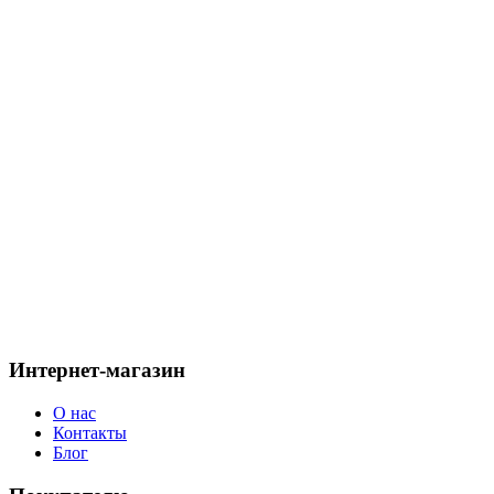
Скидка по промокоду
1450
Выбираем головной убор в подарок
563
Весенний головной убор: стиль, комфорт и защита от
капризов погоды
273
0
Написать комментарий
Интернет-магазин
О нас
Контакты
Блог