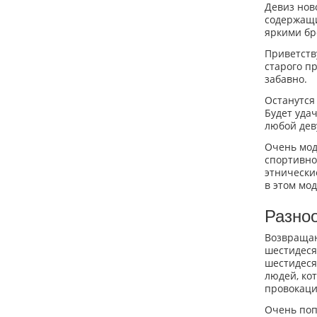
Девиз нов
содержащи
яркими бр
Приветств
старого пр
забавно.
Останутся
Будет уда
любой дев
Очень модн
спортивно
этнически
в этом мо
Разно
Возвращаю
шестидеся
шестидеся
людей, ко
провокаци
Очень поп