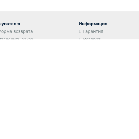
купателю
Информация
Форма возврата
Гарантия
Отследить заказ
Возврат
Пункты выдачи
Конфиденциальность
Доставка
Соглашение
Оплата
Оптовым клиентам
 принимаем
Следите за нами