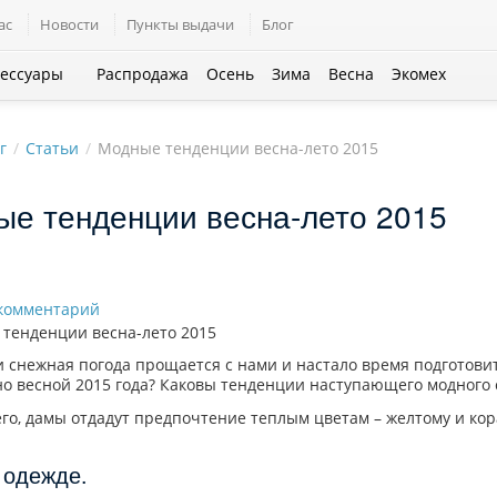
ас
Новости
Пункты выдачи
Блог
сессуары
Распродажа
Осень
Зима
Весна
Экомех
г
Статьи
Модные тенденции весна-лето 2015
ые тенденции весна-лето 2015
комментарий
и снежная погода прощается с нами и настало время подготовит
но весной 2015 года? Каковы тенденции наступающего модного 
его, дамы отдадут предпочтение теплым цветам – желтому и ко
 одежде.