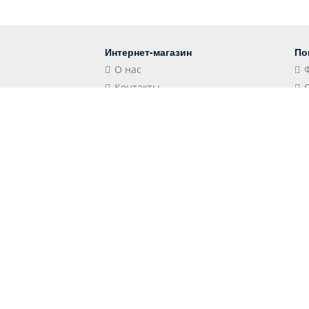
Интернет-магазин
По
О нас
Контакты
Блог
Контакты
Мы
Российская Федерация,
Краснодарский край, 352501,
Лабинск, Школьная улица, 106
store@shopshap.ru