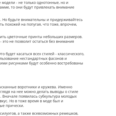
 модели - не только однотонные, но и
гамме, то они будут привлекать внимание
е. Но будьте внимательны и придерживайтесь
ть похожей на попугая, что тоже, впрочем,
етить цветочные принты небольших размеров.
 это не позволит остаться без внимания
о будет касаться всех стилей - классического,
пользование нестандартных фасонов и
скими рисунками будут особенно востребованы
ысканные воротники и кружева. Именно
глядя на нее можно делать выводы о стиле
. Вначале появилась субкультура молодых
кус. Но в тоже время в моде был и
лые прически.
илуэтов, а также всевозможных ремешков,