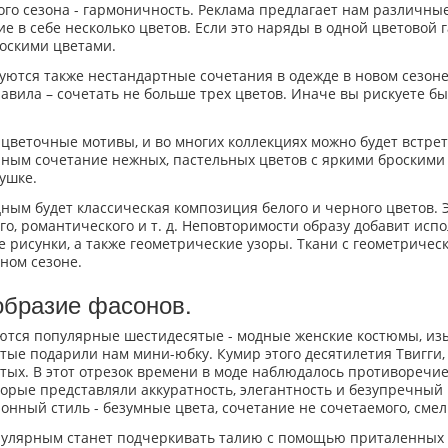
ого сезона - гармоничность. Реклама предлагает нам различные
е в себе несколько цветов. Если это наряды в одной цветовой 
оскими цветами.
уются также нестандартные сочетания в одежде в новом сезон
авила – сочетать не больше трех цветов. Иначе вы рискуете бы
 цветочные мотивы, и во многих коллекциях можно будет встр
чным сочетание нежных, пастельных цветов с яркими броскими -
ушке.
ым будет классическая композиция белого и черного цветов. Эт
го, романтического и т. д. Неповторимости образу добавит ис
е рисунки, а также геометрические узоры. Ткани с геометриче
дном сезоне.
образие фасонов.
тся популярные шестидесятые - модные женские костюмы, из
тые подарили нам мини-юбку. Кумир этого десятилетия Твигги, 
тых. В этот отрезок времени в моде наблюдалось противоречие
торые представляли аккуратность, элегантность и безупречный в
онный стиль - безумные цвета, сочетание не сочетаемого, сме
улярным станет подчеркивать талию с помощью приталенных с