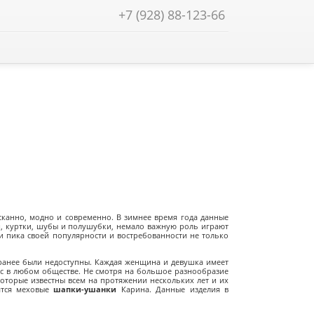
+7 (928) 88-123-66
Найти!
ысканно, модно и современно. В зимнее время года данные
и, куртки, шубы и полушубки, немало важную роль играют
 пика своей популярности и востребованности не только
 ранее были недоступны. Каждая женщина и девушка имеет
с в любом обществе. Не смотря на большое разнообразие
оторые известны всем на протяжении нескольких лет и их
ятся меховые
шапки-ушанки
Карина. Данные изделия в