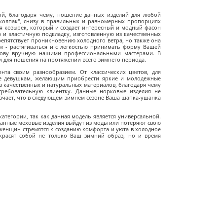
й, благодаря чему, ношение данных изделий для любой
колпак", снизу в правильных и равномерных пропорциях
я козырек, который и создает интересный и модный фасон
и эластичную подкладку, изготовленную из качественных
репятствует проникновению холодного ветра, но также она
ом - растягиваться и с легкостью принимать форму Вашей
нову вручную нашими профессиональными мастерами. В
 для ношения на протяжении всего зимнего периода.
та своим разнообразием. От классических цветов, для
ше девушкам, желающим приобрести яркие и молодежные
 качественных и натуральных материалов, благодаря чему
требовательную клиентку. Данные норковые изделия не
значает, что в следующем зимнем сезоне Ваша шапка-ушанка
тегории, так как данная модель является универсальной.
данные меховые изделия выйдут из моды или потеряют свою
женщин стремятся к созданию комфорта и уюта в холодное
красят собой не только Ваш зимний образ, но и время