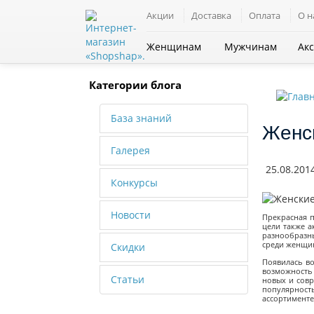
Акции
Доставка
Оплата
О н
Все категории
Женщинам
Мужчинам
Ак
Категории блога
База знаний
Женс
Галерея
25.08.201
Конкурсы
Новости
Прекрасная п
цели также а
разнообразн
среди женщин
Скидки
Появилась во
возможность
Статьи
новых и совр
популярност
ассортименте