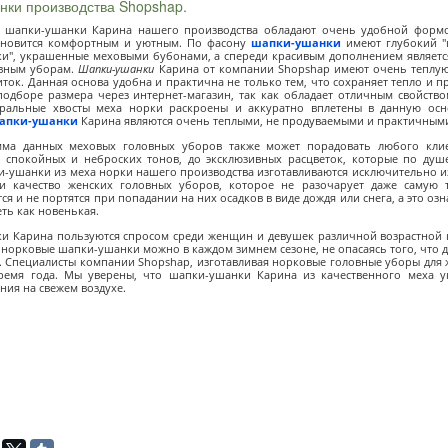
нки производства Shopshap.
е шапки-ушанки Карина нашего производства обладают очень удобной формо
новится комфортным и уютным. По фасону
шапки-ушанки
имеют глубокий "
и", украшенные меховыми бубонами, а спереди красивым дополнением являетс
вным уборам.
Шапки-ушанки
Карина от компании Shopshap имеют очень теплую 
ток. Данная основа удобна и практична не только тем, что сохраняет тепло и п
одборе размера через интернет-магазин, так как обладает отличным свойств
уральные хвосты меха норки раскроены и аккуратно вплетены в данную ос
апки-ушанки
Карина являются очень теплыми, не продуваемыми и практичными
мма данных меховых головных уборов также может порадовать любого клиен
 спокойных и неброских тонов, до эксклюзивных расцветок, которые по ду
-ушанки из меха норки нашего производства изготавливаются исключительно из
и качество женских головных уборов, которое не разочарует даже самую 
я и не портятся при попадании на них осадков в виде дождя или снега, а это о
еть как новенькая.
 Карина пользуются спросом среди женщин и девушек различной возрастной ка
норковые шапки-ушанки можно в каждом зимнем сезоне, не опасаясь того, что 
. Специалисты компании Shopshap, изготавливая норковые головные уборы для 
ремя года. Мы уверены, что шапки-ушанки Карина из качественного меха у
ия на свежем воздухе.