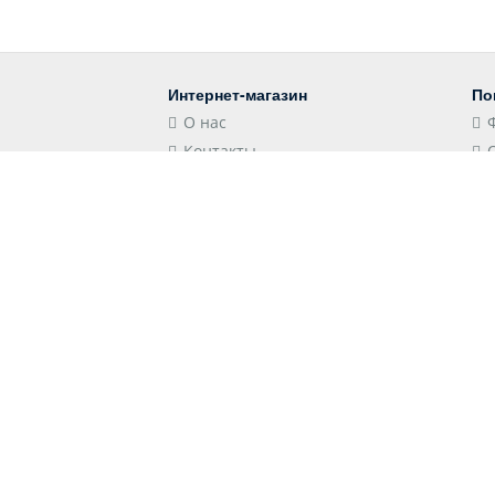
Интернет-магазин
По
О нас
Контакты
Блог
Контакты
Мы
Российская Федерация,
Краснодарский край, 352501,
Лабинск, Школьная улица, 106
store@shopshap.ru