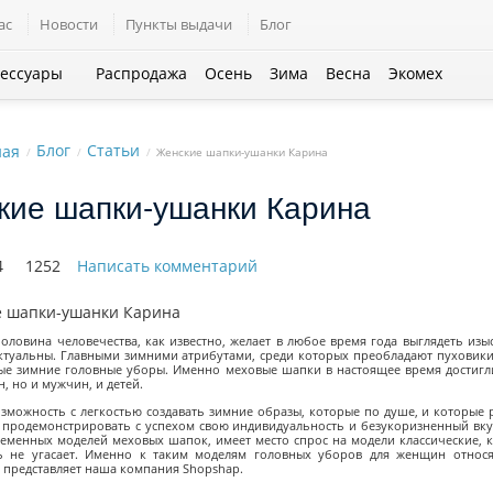
ас
Новости
Пункты выдачи
Блог
сессуары
Распродажа
Осень
Зима
Весна
Экомех
Блог
Статьи
Женские шапки-ушанки Карина
кие шапки-ушанки Карина
4
1252
Написать комментарий
оловина человечества, как известно, желает в любое время года выглядеть из
ктуальны. Главными зимними атрибутами, среди которых преобладают пуховик
ые зимние головные уборы. Именно меховые шапки в настоящее время достигли
, но и мужчин, и детей.
зможность с легкостью создавать зимние образы, которые по душе, и которые
 продемонстрировать с успехом свою индивидуальность и безукоризненный вку
еменных моделей меховых шапок, имеет место спрос на модели классические, к
ь не угасает. Именно к таким моделям головных уборов для женщин относ
 представляет наша компания Shopshap.