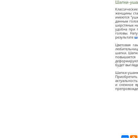
Шапки-уша
Классически
женщины ста
имеются "ушк
данным голо
шерстяных ни
удобна при п
головы. Нат
результате
ш
Цветовая га
любительниц
шапки. Шапки
повышается 
деформируютс
будет выгляд
Шапки-ушанки
Приобретать 
актуальность
и снежное в
препровожден