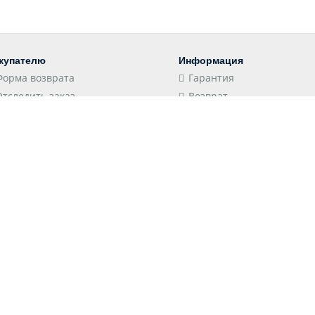
купателю
Информация
Форма возврата
Гарантия
Отследить заказ
Возврат
Пункты выдачи
Конфиденциальность
Доставка
Соглашение
Оплата
Оптовым клиентам
 принимаем
Следите за нами