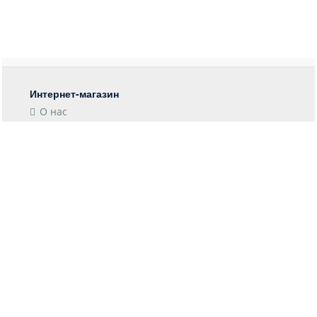
Интернет-магазин
О нас
Контакты
Блог
Покупателю
Форма возврата
Отследить заказ
Пункты выдачи
Доставка
Оплата
Информация
Гарантия