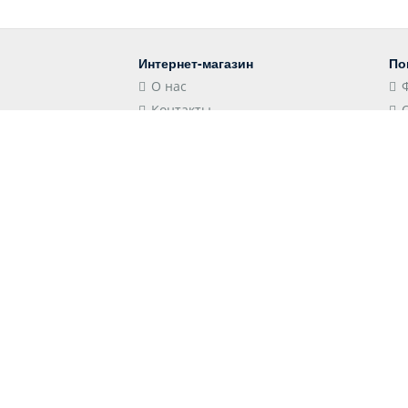
Интернет-магазин
По
О нас
Контакты
Блог
Контакты
Мы
Российская Федерация,
Краснодарский край, 352501,
Лабинск, Школьная улица, 106
store@shopshap.ru