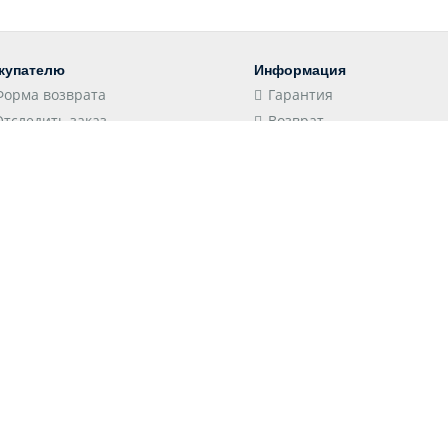
купателю
Информация
Форма возврата
Гарантия
Отследить заказ
Возврат
Пункты выдачи
Конфиденциальность
Доставка
Соглашение
Оплата
Оптовым клиентам
 принимаем
Следите за нами