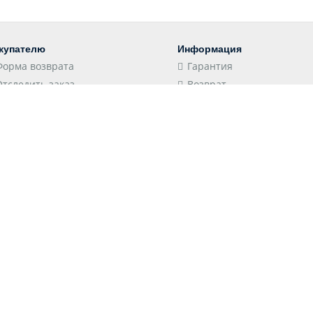
купателю
Информация
Форма возврата
Гарантия
Отследить заказ
Возврат
Пункты выдачи
Конфиденциальность
Доставка
Соглашение
Оплата
Оптовым клиентам
 принимаем
Следите за нами