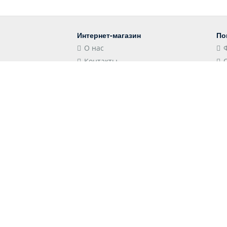
Интернет-магазин
По
О нас
Контакты
Блог
Контакты
Мы
Российская Федерация,
Краснодарский край, 352501,
Лабинск, Школьная улица, 106
store@shopshap.ru