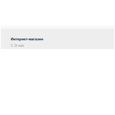
Интернет-магазин
О нас
Контакты
Блог
Покупателю
Форма возврата
Отследить заказ
Пункты выдачи
Доставка
Оплата
Информация