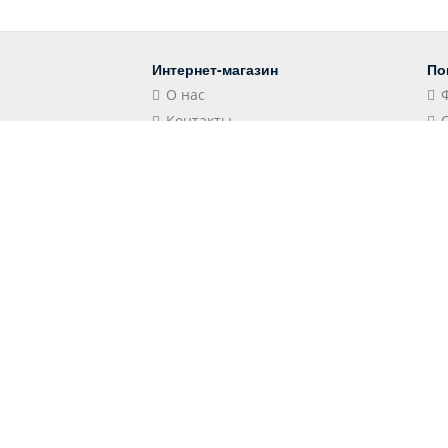
Интернет-магазин
По
О нас
Контакты
Блог
Контакты
Мы
Российская Федерация,
Краснодарский край, 352501,
Лабинск, Школьная улица, 106
store@shopshap.ru