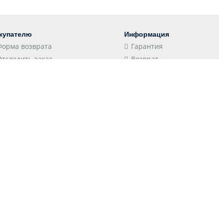
купателю
Информация
Форма возврата
Гарантия
Отследить заказ
Возврат
Пункты выдачи
Конфиденциальность
Доставка
Соглашение
Оплата
Оптовым клиентам
 принимаем
Следите за нами