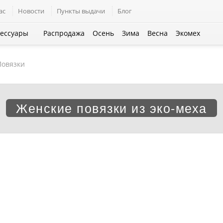
ас
Новости
Пункты выдачи
Блог
сессуары
Распродажа
Осень
Зима
Весна
Экомех
Повязки
Женские повязки из эко-меха