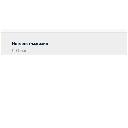
Интернет-магазин
О нас
Контакты
Блог
Покупателю
Форма возврата
Отследить заказ
Пункты выдачи
Доставка
Оплата
Информация