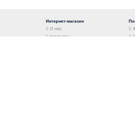
Интернет-магазин
По
О нас
Контакты
Блог
Контакты
Мы
Российская Федерация,
Краснодарский край, 352501,
Лабинск, Школьная улица, 106
store@shopshap.ru