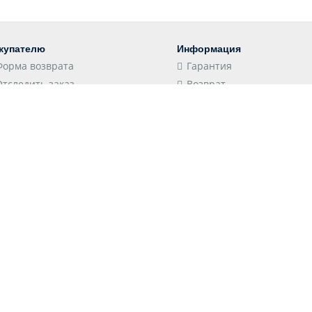
купателю
Информация
Форма возврата
Гарантия
Отследить заказ
Возврат
Пункты выдачи
Конфиденциальность
Доставка
Соглашение
Оплата
Оптовым клиентам
 принимаем
Следите за нами