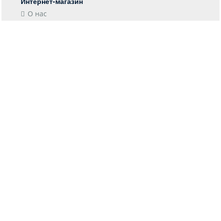
Интернет-магазин
О нас
Контакты
Блог
Покупателю
Форма возврата
Отследить заказ
Пункты выдачи
Доставка
Оплата
Информация
Гарантия
Возврат
Конфиденциальность
Соглашение
Оптовым клиентам