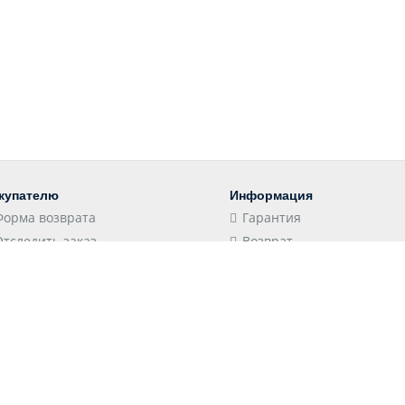
купателю
Информация
Форма возврата
Гарантия
Отследить заказ
Возврат
Пункты выдачи
Конфиденциальность
Доставка
Соглашение
Оплата
Оптовым клиентам