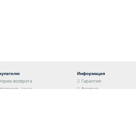
купателю
Информация
Форма возврата
Гарантия
Отследить заказ
Возврат
Пункты выдачи
Конфиденциальность
Доставка
Соглашение
Оплата
Оптовым клиентам