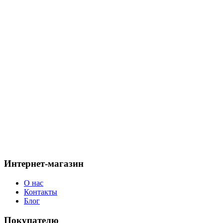
Поздравляем с 8 марта
06.03.2021
673
Бесплатная доставка к 8 марта
27.02.2022
1014
Выбираем головной убор в подарок
23.08.2024
564
Весенний головной убор: стиль, комфорт и защита от
капризов погоды
27.03.2026
273
Интернет-магазин
О нас
Контакты
Блог
Покупателю