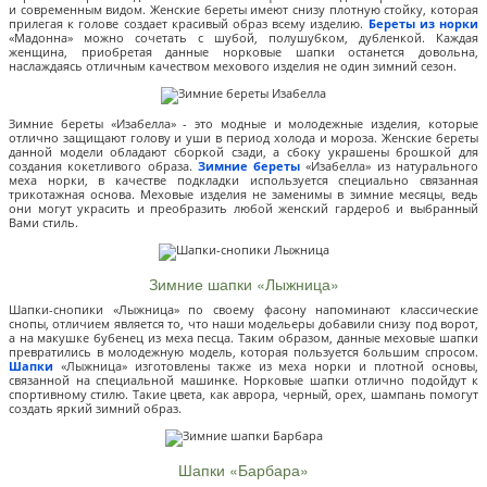
и современным видом. Женские береты имеют снизу плотную стойку, которая
прилегая к голове создает красивый образ всему изделию.
Береты из норки
«Мадонна» можно сочетать с шубой, полушубком, дубленкой. Каждая
женщина, приобретая данные норковые шапки останется довольна,
наслаждаясь отличным качеством мехового изделия не один зимний сезон.
Зимние береты «Изабелла» - это модные и молодежные изделия, которые
отлично защищают голову и уши в период холода и мороза. Женские береты
данной модели обладают сборкой сзади, а сбоку украшены брошкой для
создания кокетливого образа.
Зимние береты
«Изабелла» из натурального
меха норки, в качестве подкладки используется специально связанная
трикотажная основа. Меховые изделия не заменимы в зимние месяцы, ведь
они могут украсить и преобразить любой женский гардероб и выбранный
Вами стиль.
Зимние шапки «Лыжница»
Шапки-снопики «Лыжница» по своему фасону напоминают классические
снопы, отличием является то, что наши модельеры добавили снизу под ворот,
а на макушке бубенец из меха песца. Таким образом, данные меховые шапки
превратились в молодежную модель, которая пользуется большим спросом.
Шапки
«Лыжница» изготовлены также из меха норки и плотной основы,
связанной на специальной машинке. Норковые шапки отлично подойдут к
спортивному стилю. Такие цвета, как аврора, черный, орех, шампань помогут
создать яркий зимний образ.
Шапки «Барбара»