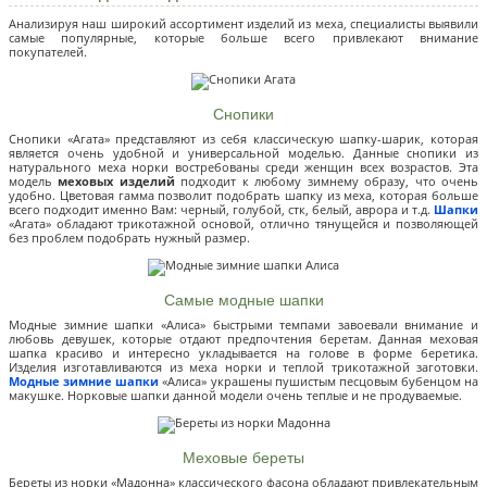
Анализируя наш широкий ассортимент изделий из меха, специалисты выявили
самые популярные, которые больше всего привлекают внимание
покупателей.
Снопики
Снопики «Агата» представляют из себя классическую шапку-шарик, которая
является очень удобной и универсальной моделью. Данные снопики из
натурального меха норки востребованы среди женщин всех возрастов. Эта
модель
меховых изделий
подходит к любому зимнему образу, что очень
удобно. Цветовая гамма позволит подобрать шапку из меха, которая больше
всего подходит именно Вам: черный, голубой, стк, белый, аврора и т.д.
Шапки
«Агата» обладают трикотажной основой, отлично тянущейся и позволяющей
без проблем подобрать нужный размер.
Самые модные шапки
Модные зимние шапки «Алиса» быстрыми темпами завоевали внимание и
любовь девушек, которые отдают предпочтения беретам. Данная меховая
шапка красиво и интересно укладывается на голове в форме беретика.
Изделия изготавливаются из меха норки и теплой трикотажной заготовки.
Модные зимние шапки
«Алиса» украшены пушистым песцовым бубенцом на
макушке. Норковые шапки данной модели очень теплые и не продуваемые.
Меховые береты
Береты из норки «Мадонна» классического фасона обладают привлекательным