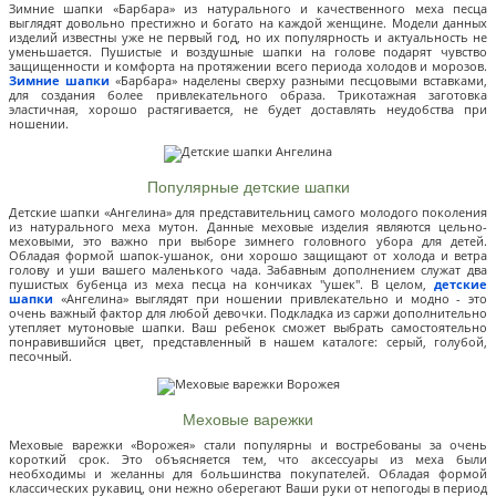
Зимние шапки «Барбара» из натурального и качественного меха песца
выглядят довольно престижно и богато на каждой женщине. Модели данных
изделий известны уже не первый год, но их популярность и актуальность не
уменьшается. Пушистые и воздушные шапки на голове подарят чувство
защищенности и комфорта на протяжении всего периода холодов и морозов.
Зимние шапки
«Барбара» наделены сверху разными песцовыми вставками,
для создания более привлекательного образа. Трикотажная заготовка
эластичная, хорошо растягивается, не будет доставлять неудобства при
ношении.
Популярные детские шапки
Детские шапки «Ангелина» для представительниц самого молодого поколения
из натурального меха мутон. Данные меховые изделия являются цельно-
меховыми, это важно при выборе зимнего головного убора для детей.
Обладая формой шапок-ушанок, они хорошо защищают от холода и ветра
голову и уши вашего маленького чада. Забавным дополнением служат два
пушистых бубенца из меха песца на кончиках "ушек". В целом,
детские
шапки
«Ангелина» выглядят при ношении привлекательно и модно - это
очень важный фактор для любой девочки. Подкладка из саржи дополнительно
утепляет мутоновые шапки. Ваш ребенок сможет выбрать самостоятельно
понравившийся цвет, представленный в нашем каталоге: серый, голубой,
песочный.
Меховые варежки
Меховые варежки «Ворожея» стали популярны и востребованы за очень
короткий срок. Это объясняется тем, что аксессуары из меха были
необходимы и желанны для большинства покупателей. Обладая формой
классических рукавиц, они нежно оберегают Ваши руки от непогоды в период