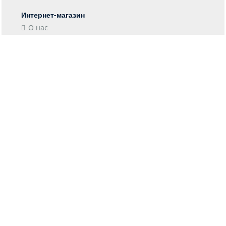
Интернет-магазин
О нас
Контакты
Блог
Покупателю
Форма возврата
Отследить заказ
Пункты выдачи
Доставка
Оплата
Информация
Гарантия
Возврат
Конфиденциальность
Соглашение
Оптовым клиентам