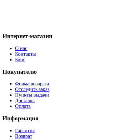
желающих. Ведь ношение шапок из различных мехов с каждым г
сезона. Благодаря всем усилиям и стараниям наших мастеров 
практичные качества всех изделий. Компания Shopshap предла
климатических условий Вашего региона.
Интернет-магазин
О нас
Контакты
Блог
Покупателю
Форма возврата
Отследить заказ
Пункты выдачи
Доставка
Оплата
Информация
Гарантия
Возврат