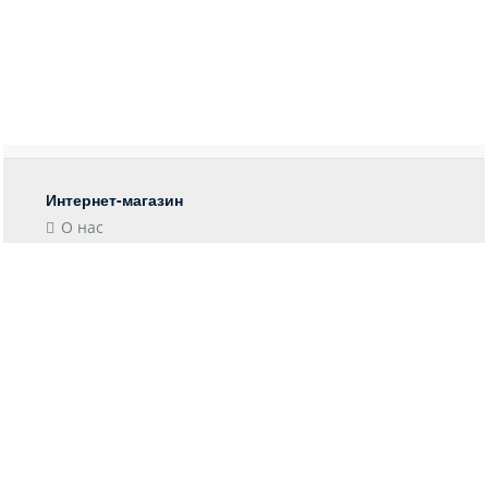
Интернет-магазин
О нас
Контакты
Блог
Покупателю
Форма возврата
Отследить заказ
Пункты выдачи
Доставка
Оплата