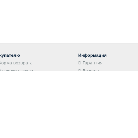
купателю
Информация
Форма возврата
Гарантия
Отследить заказ
Возврат
Пункты выдачи
Конфиденциальность
Доставка
Соглашение
Оплата
Оптовым клиентам
 принимаем
Следите за нами