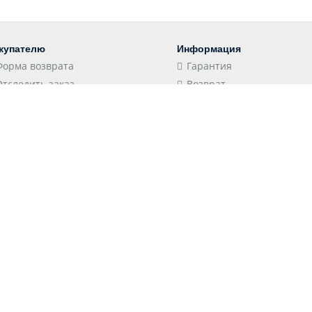
купателю
Информация
Форма возврата
Гарантия
Отследить заказ
Возврат
Пункты выдачи
Конфиденциальность
Доставка
Соглашение
Оплата
Оптовым клиентам
 принимаем
Следите за нами