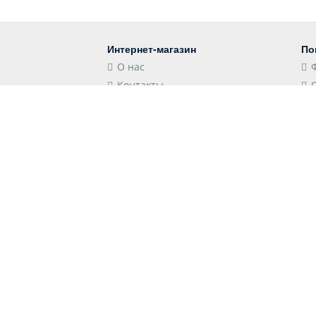
Интернет-магазин
По
О нас
Контакты
Блог
Контакты
Мы
Российская Федерация,
Краснодарский край, 352501,
Лабинск, Школьная улица, 106
store@shopshap.ru