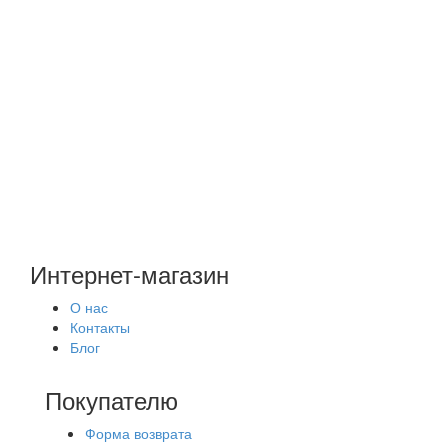
переходами. Выбирая такую шапку нужно опираться не только на
внешний наряд, но еще на свой персональный цветотип.
Например, роскошным темноволосым модницам (брюнеткам,
шатенкам) очень подойдут головные уборы шоколадного цвета или
светлого коричневого. Белокурым девушкам подойдут матово-
серебристый тон, можно подобрать оттенок «Шампань», «Аврора».
Все женские норковые головные уборы будут смотреться
достаточно стильно и дорогостояще. Вязаный мех – шик, роскошь,
которую хоть время от времени, но можно себе любимой
позволить.
Интернет-магазин
О нас
Контакты
Блог
Покупателю
Форма возврата