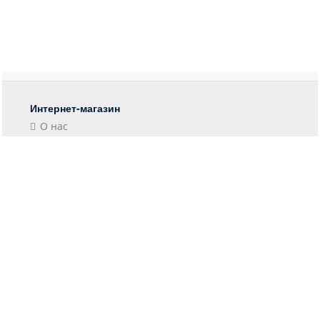
Интернет-магазин
О нас
Контакты
Блог
Покупателю
Форма возврата
Отследить заказ
Пункты выдачи
Доставка
Оплата
Информация