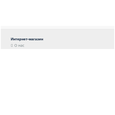
Интернет-магазин
О нас
Контакты
Блог
Покупателю
Форма возврата
Отследить заказ
Пункты выдачи
Доставка
Оплата
Информация